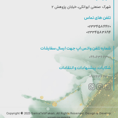
شهرک صنعتی ایوانکی، خیابان پژوهش 2
تلفن های تماس
02334584420
02334583894
شماره تلفن واتس اپ جهت ارسال سفارشات
09906366300
شکایات، پیشنهادات و انتقادات
09126366300
Copyright
©
2025 SamaTebPakan. All Rights Reserved. Design & Develop:
HAMRAHANWEB