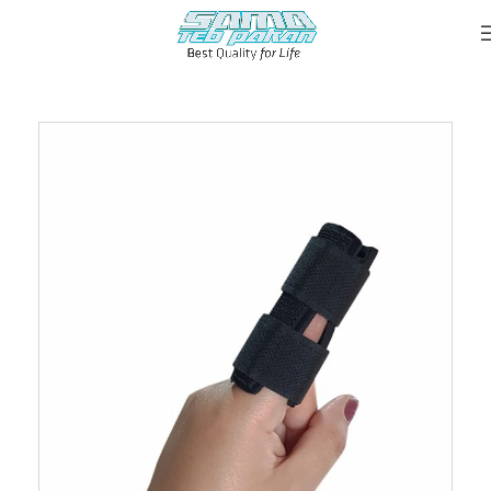
خانه
::
محصولات
::
آتل انگشت نئوپرن