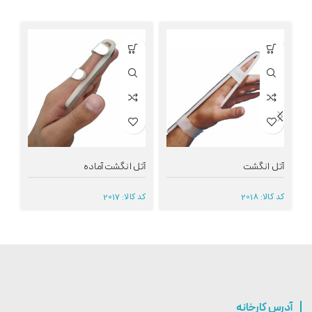
آتل انگشت
آتل انگشت آماده
آت
کد کالا:
2018
کد کالا:
2017
کد 
آدرس کارخانه