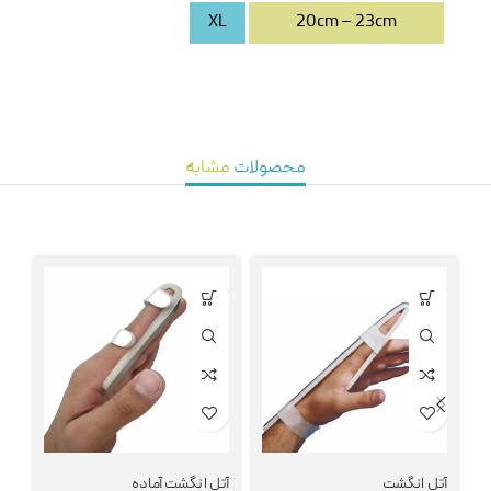
XL
20cm – 23cm
محصولات
مشابه
آتل انگشت
آتل انگشت آماده
آت