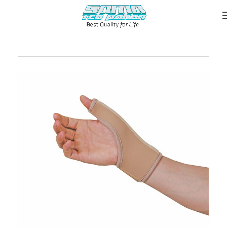
خانه
::
محصولات
::
ارتز شست نئوپرن