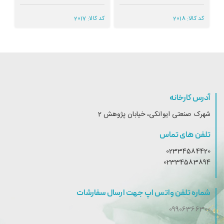
کد کالا:
2018
کد کالا:
2017
کد 
آدرس کارخانه
شهرک صنعتی ایوانکی، خیابان پژوهش 2
تلفن های تماس
02334584420
02334583894
شماره تلفن واتس اپ جهت ارسال سفارشات
09906366300