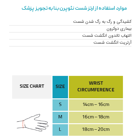
موارد استفاده از ارتز شست نئوپرن بنا به تجویز پزشک
کشیدگی و رگ به رگ شدن شست
بیماری دوکرون
التهاب تاندون انگشت شست
آرتریت انگشت شست
WRIST
SIZE CHART
SIZE
CIRCUMFERENCE
S
14cm – 16cm
M
16cm – 18cm
L
18cm – 20cm