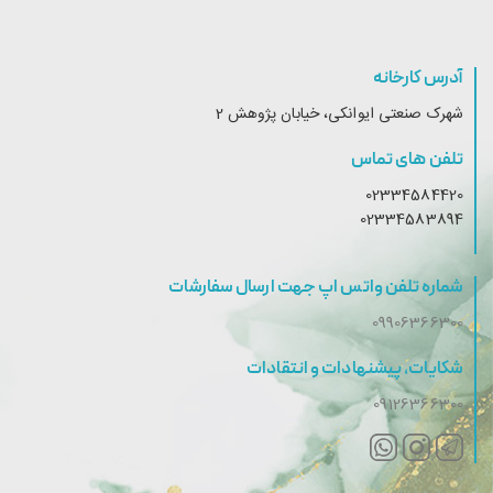
آدرس کارخانه
شهرک صنعتی ایوانکی، خیابان پژوهش 2
تلفن های تماس
02334584420
02334583894
شماره تلفن واتس اپ جهت ارسال سفارشات
09906366300
شکایات، پیشنهادات و انتقادات
09126366300