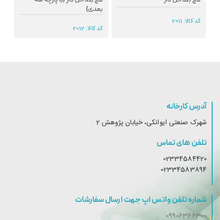
بعدی)
کد کالا:
2011
کد 
کد کالا:
2012
آدرس کارخانه
شهرک صنعتی ایوانکی، خیابان پژوهش 2
تلفن های تماس
02334584420
02334583894
شماره تلفن واتس اپ جهت ارسال سفارشات
09906366300