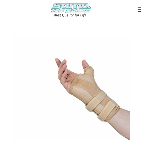
خانه
::
محصولات
::
مچ شست بند آتل دار