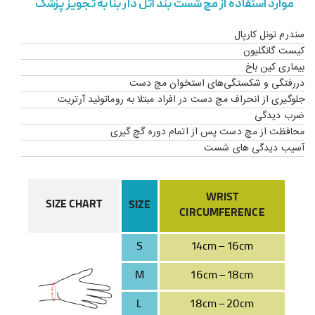
موارد استفاده از مچ شست بند آتل دار بنا به تجویز پزشک
سندرم تونل کارپال
کیست گانگلیون
بیماری کین باخ
دررفتگی و شکستگی‌های استخوان مچ دست
جلوگیری از انحراف مچ دست در افراد مبتلا به روماتوئید آرتریت
ضرب دیدگی
محافظت از مچ دست پس از اتمام دوره گچ گیری
آسیب دیدگی های شست
WRIST
SIZE CHART
SIZE
CIRCUMFERENCE
S
14cm – 16cm
M
16cm – 18cm
L
18cm – 20cm