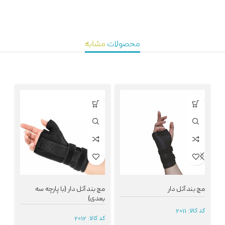
محصولات
مشابه
مچ بند آتل دار
مچ بند آتل دار (با پارچه سه
مچ
بعدی)
کد کالا:
2011
کد 
کد کالا:
2012