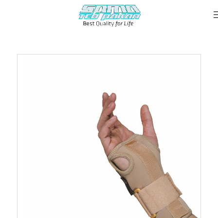
خانه
::
محصولات
::
مچ کف بند آتل دار نئوپرن