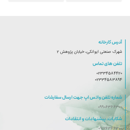
آدرس کارخانه
شهرک صنعتی ایوانکی، خیابان پژوهش 2
تلفن های تماس
02334584420
02334583894
شماره تلفن واتس اپ جهت ارسال سفارشات
09906366300
شکایات، پیشنهادات و انتقادات
09126366300