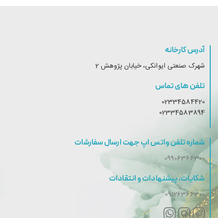
آدرس کارخانه
شهرک صنعتی ایوانکی، خیابان پژوهش 2
تلفن های تماس
02334584420
02334583894
شماره تلفن واتس اپ جهت ارسال سفارشات
09906366300
شکایات، پیشنهادات و انتقادات
09126366300