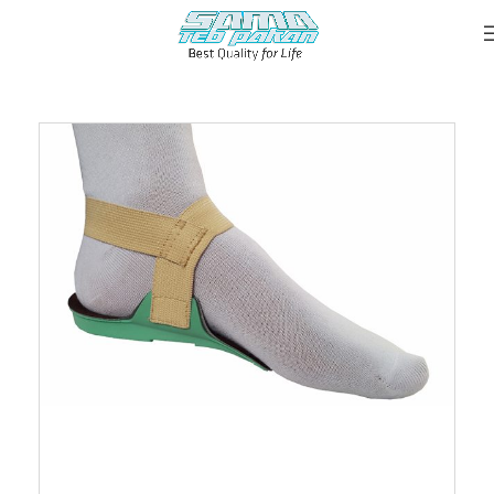
خانه
::
محصولات
::
پد پاشنه کشی (پلی یورتان)