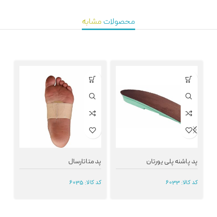
محصولات
مشابه
پد پاشنه پلی یورتان
پد متاتارسال
قو
کد کالا:
6033
کد کالا:
6035
کد 